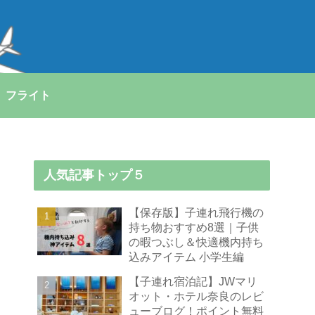
フライト
人気記事トップ５
【保存版】子連れ飛行機の
持ち物おすすめ8選｜子供
の暇つぶし＆快適機内持ち
込みアイテム 小学生編
【子連れ宿泊記】JWマリ
オット・ホテル奈良のレビ
ューブログ！ポイント無料