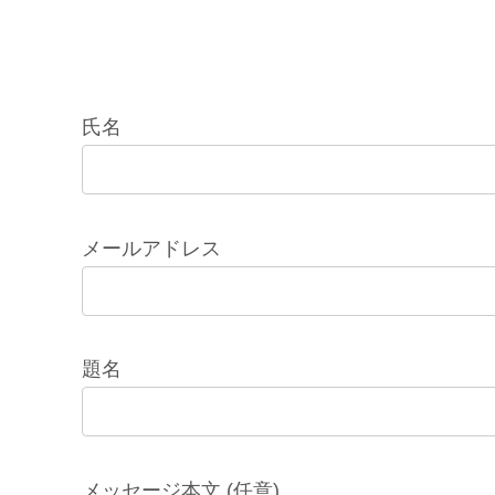
氏名
メールアドレス
題名
メッセージ本文 (任意)