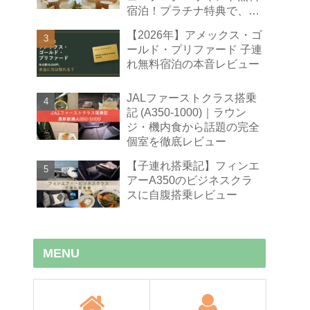
宿泊！プラチナ特典で、豪
華朝食・エグゼクティブラ
【2026年】アメックス・ゴ
ウンジ無料！
ールド・プリファード 子連
れ無料宿泊の本音レビュー
JALファーストクラス搭乗
記 (A350-1000)｜ラウン
ジ・機内食から話題の完全
個室を徹底レビュー
【子連れ搭乗記】フィンエ
アーA350のビジネスクラ
スに自腹搭乗レビュー
MENU